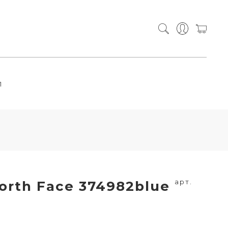
П
арт.
orth Face 374982blue