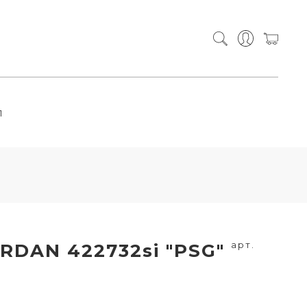
П
арт.
RDAN 422732si "PSG"