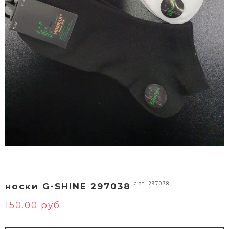
арт. 297038
носки G-SHINE 297038
150.00 руб