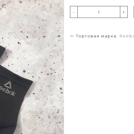
-
+
Торговая марка:
Reeb