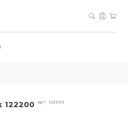
П
арт. 122200
k 122200