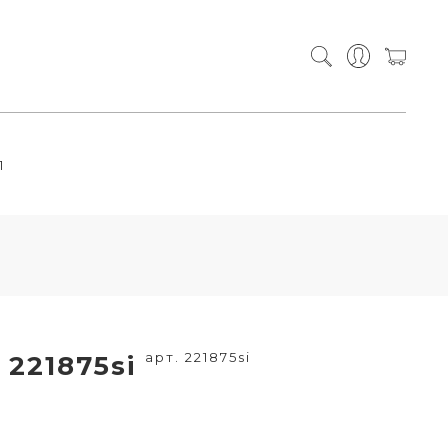
П
арт. 221875si
 221875si