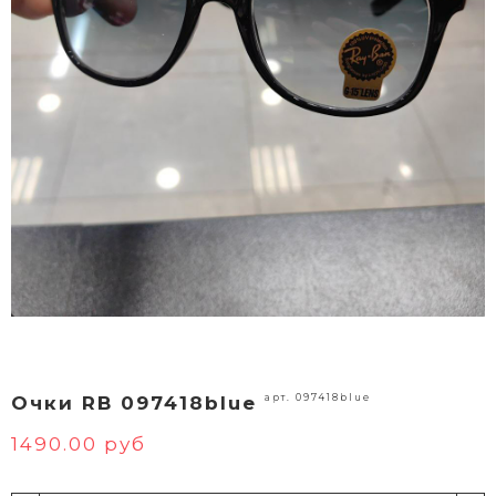
арт. 097418blue
Очки RB 097418blue
1490.00 руб