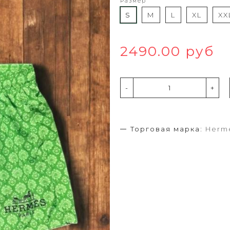
Размер
S
M
L
XL
XX
2490.00 руб
-
+
Торговая марка:
Herm