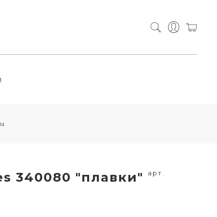
П
ы
арт.
s 340080 "плавки"