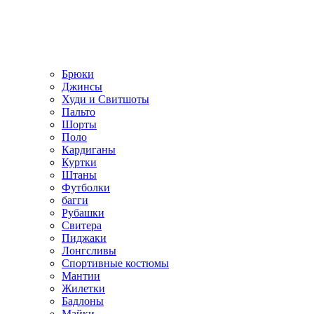
Брюки
Джинсы
Худи и Свитшоты
Пальто
Шорты
Поло
Кардиганы
Куртки
Штаны
Футболки
багги
Рубашки
Свитера
Пиджаки
Лонгсливы
Спортивные костюмы
Мантии
Жилетки
Бадлоны
Майки