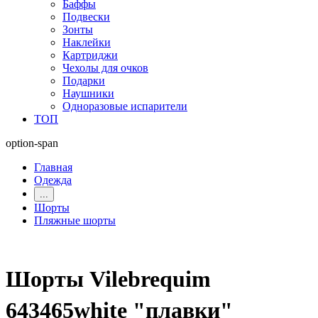
Баффы
Подвески
Зонты
Наклейки
Картриджи
Чехолы для очков
Подарки
Наушники
Одноразовые испарители
ТОП
option-span
Главная
Одежда
...
Шорты
Пляжные шорты
Шорты Vilebrequim
643465white "плавки"