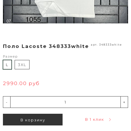
арт. 348333white
Поло Lacoste 348333white
Размер
L
3XL
2990.00 руб
-
+
В 1 клик
В корзину