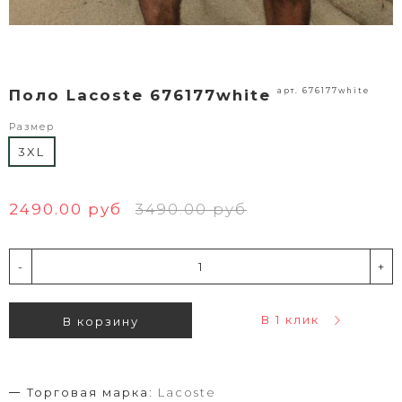
арт. 676177white
Поло Lacoste 676177white
Размер
3XL
2490.00 руб
3490.00 руб
-
+
В 1 клик
В корзину
Торговая марка:
Lacoste