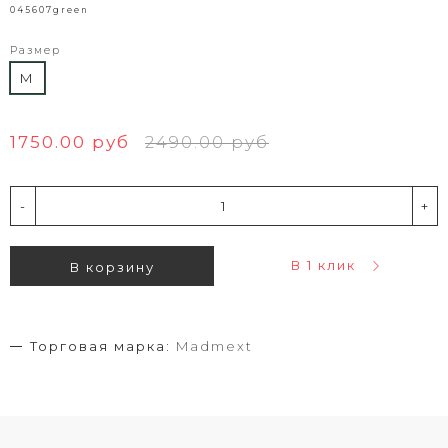
045607green
Размер
M
1750.00 руб
2490.00 руб
-
+
В 1 клик
В корзину
Торговая марка:
Madmext