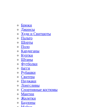
Брюки
Джинсы
Худи и Свитшоты
Пальто
Шорты
Поло
Кардиганы
Куртки
Штаны
Футболки
багги
Рубашки
Свитера
Пиджаки
Лонгсливы
Спортивные костюмы
Мантии
Жилетки
Бадлоны
Майки