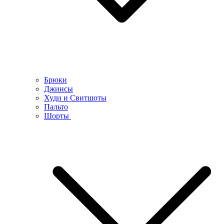
Брюки
Джинсы
Худи и Свитшоты
Пальто
Шорты