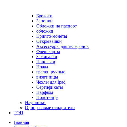
Брелоки
Запонки
Обложки на паспорт
обложки
Крипто-монеты
Открывашки
Аксессуары для телефонов
Флеш карты
Зажигалки
Панельки
Ножы
грелки ручные
визитницы
Чехлы для Ipad
Сертификаты
Парфюм
Полотенце
Наушники
Одноразовые испарители
ТОП
Главная