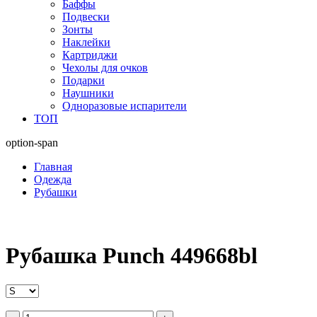
Баффы
Подвески
Зонты
Наклейки
Картриджи
Чехолы для очков
Подарки
Наушники
Одноразовые испарители
ТОП
option-span
Главная
Одежда
Рубашки
Рубашка Punch 449668bl