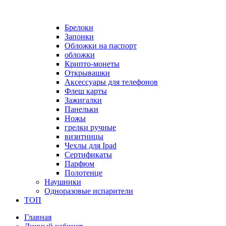
Брелоки
Запонки
Обложки на паспорт
обложки
Крипто-монеты
Открывашки
Аксессуары для телефонов
Флеш карты
Зажигалки
Панельки
Ножы
грелки ручные
визитницы
Чехлы для Ipad
Сертификаты
Парфюм
Полотенце
Наушники
Одноразовые испарители
ТОП
Главная