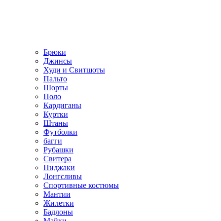
Брюки
Джинсы
Худи и Свитшоты
Пальто
Шорты
Поло
Кардиганы
Куртки
Штаны
Футболки
багги
Рубашки
Свитера
Пиджаки
Лонгсливы
Спортивные костюмы
Мантии
Жилетки
Бадлоны
Майки