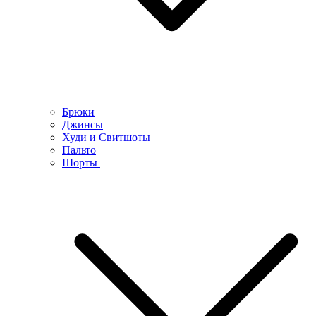
Брюки
Джинсы
Худи и Свитшоты
Пальто
Шорты