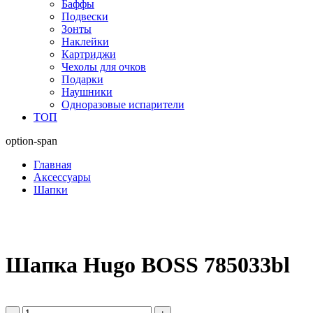
Баффы
Подвески
Зонты
Наклейки
Картриджи
Чехолы для очков
Подарки
Наушники
Одноразовые испарители
ТОП
option-span
Главная
Аксессуары
Шапки
Шапка Hugo BOSS 785033bl