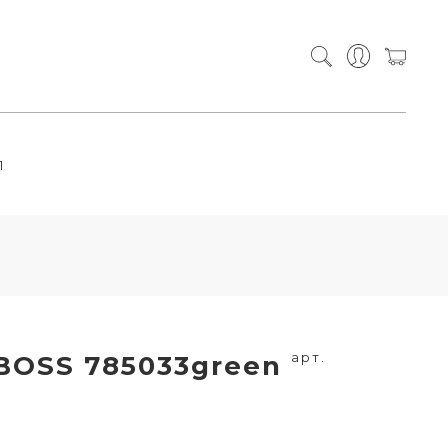
П
арт.
BOSS 785033green