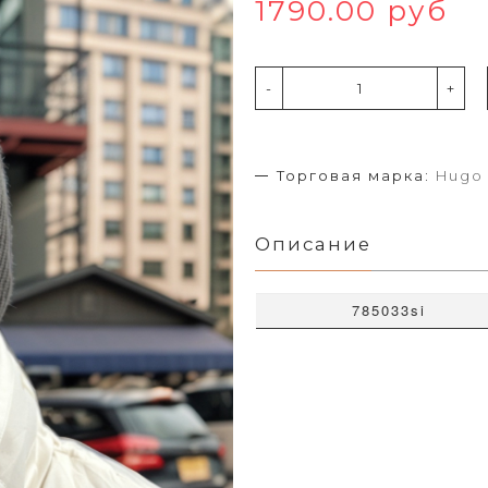
1790.00 руб
-
+
Торговая марка:
Hugo
Описание
785033si