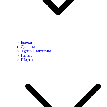
Брюки
Джинсы
Худи и Свитшоты
Пальто
Шорты