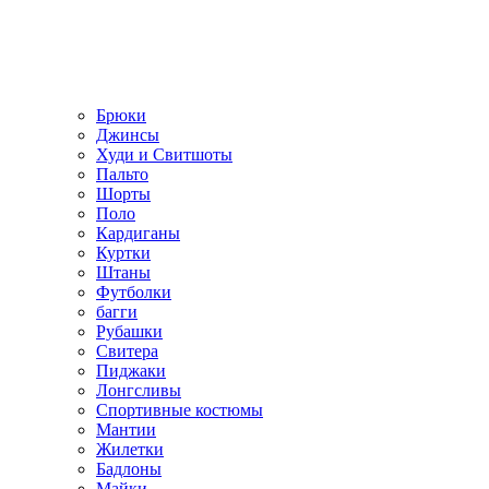
Брюки
Джинсы
Худи и Свитшоты
Пальто
Шорты
Поло
Кардиганы
Куртки
Штаны
Футболки
багги
Рубашки
Свитера
Пиджаки
Лонгсливы
Спортивные костюмы
Мантии
Жилетки
Бадлоны
Майки