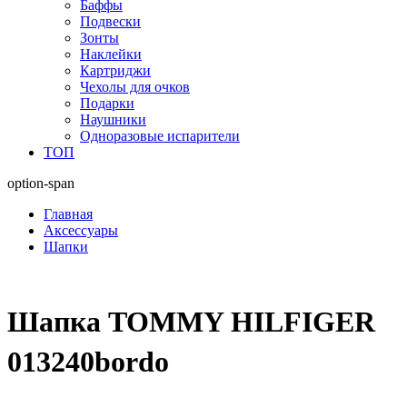
Баффы
Подвески
Зонты
Наклейки
Картриджи
Чехолы для очков
Подарки
Наушники
Одноразовые испарители
ТОП
option-span
Главная
Аксессуары
Шапки
Шапка TOMMY HILFIGER
013240bordo