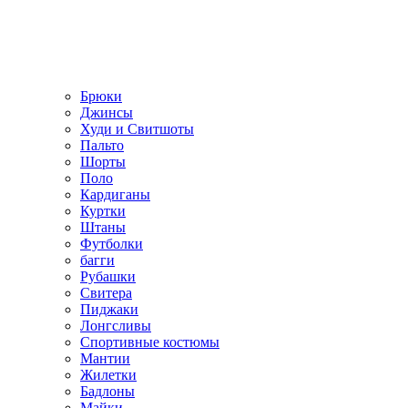
Брюки
Джинсы
Худи и Свитшоты
Пальто
Шорты
Поло
Кардиганы
Куртки
Штаны
Футболки
багги
Рубашки
Свитера
Пиджаки
Лонгсливы
Спортивные костюмы
Мантии
Жилетки
Бадлоны
Майки