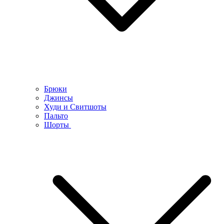
Брюки
Джинсы
Худи и Свитшоты
Пальто
Шорты