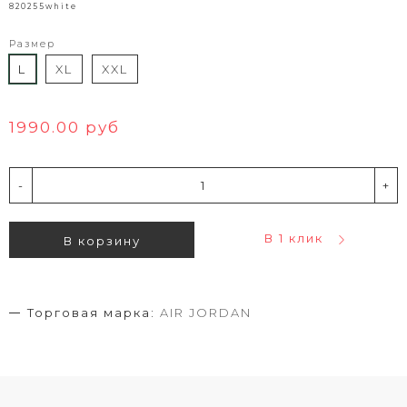
820255white
Размер
L
XL
XXL
1990.00 руб
-
+
В 1 клик
В корзину
Торговая марка:
AIR JORDAN