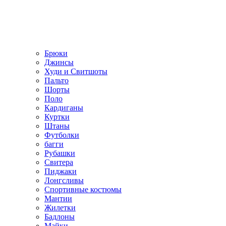
Брюки
Джинсы
Худи и Свитшоты
Пальто
Шорты
Поло
Кардиганы
Куртки
Штаны
Футболки
багги
Рубашки
Свитера
Пиджаки
Лонгсливы
Спортивные костюмы
Мантии
Жилетки
Бадлоны
Майки