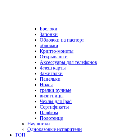
Брелоки
Запонки
Обложки на паспорт
обложки
Крипто-монеты
Открывашки
Аксессуары для телефонов
Флеш карты
Зажигалки
Панельки
Ножы
грелки ручные
визитницы
Чехлы для Ipad
Сертификаты
Парфюм
Полотенце
Наушники
Одноразовые испарители
ТОП