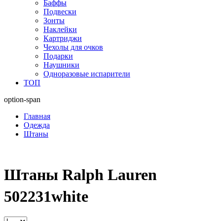
Баффы
Подвески
Зонты
Наклейки
Картриджи
Чехолы для очков
Подарки
Наушники
Одноразовые испарители
ТОП
option-span
Главная
Одежда
Штаны
Штаны Ralph Lauren
502231white