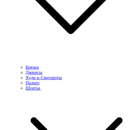
Брюки
Джинсы
Худи и Свитшоты
Пальто
Шорты