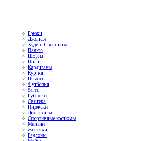
Брюки
Джинсы
Худи и Свитшоты
Пальто
Шорты
Поло
Кардиганы
Куртки
Штаны
Футболки
багги
Рубашки
Свитера
Пиджаки
Лонгсливы
Спортивные костюмы
Мантии
Жилетки
Бадлоны
Майки