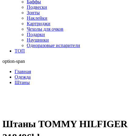
Баффы
Подвески
Зонты
Наклейки
Картриджи
Чехолы для очков
Подарки
Наушники
Одноразовые испарители
ТОП
option-span
Главная
Одежда
Штаны
Штаны TOMMY HILFIGER