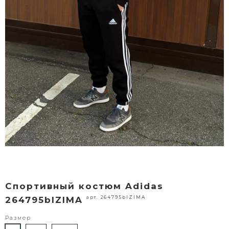
Спортивный костюм Adidas
арт. 264795blZIMA
264795blZIMA
Размер