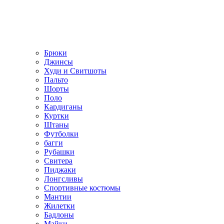
Брюки
Джинсы
Худи и Свитшоты
Пальто
Шорты
Поло
Кардиганы
Куртки
Штаны
Футболки
багги
Рубашки
Свитера
Пиджаки
Лонгсливы
Спортивные костюмы
Мантии
Жилетки
Бадлоны
Майки