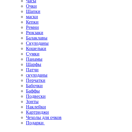
Часы
Очки
Шапки
маски
Кепки
Ремни
Рюкзаки
Балаклавы
Скулоданы
Кошельки
Сумки
Панамы
Шарфы
Патчи
скулоданы
Перчатки
Бабочки
Баффы
Подвески
Зонты
Наклейки
Картриджи
Чехолы для очков
Подарки