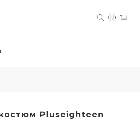
П
костюм Pluseighteen