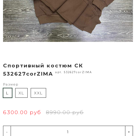
Спортивный костюм СК
арт. 532627corZIMA
532627corZIMA
Размер
L
XL
XXL
6300.00 руб
8990.00 руб
-
+