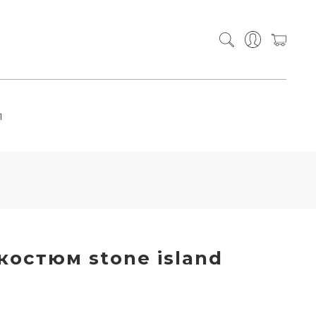
П
остюм stone island