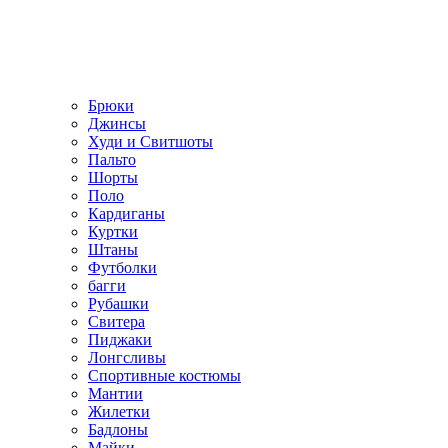
Брюки
Джинсы
Худи и Свитшоты
Пальто
Шорты
Поло
Кардиганы
Куртки
Штаны
Футболки
багги
Рубашки
Свитера
Пиджаки
Лонгсливы
Спортивные костюмы
Мантии
Жилетки
Бадлоны
Майки