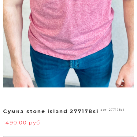
арт. 277178si
Сумка stone island 277178si
1490.00 руб