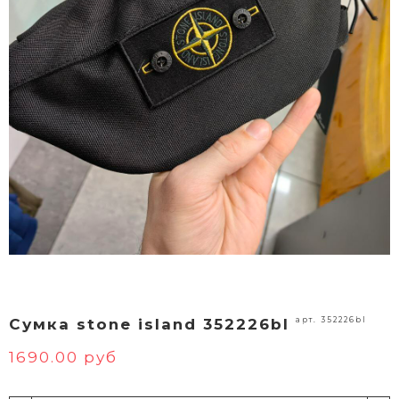
арт. 352226bl
Сумка stone island 352226bl
1690.00 руб