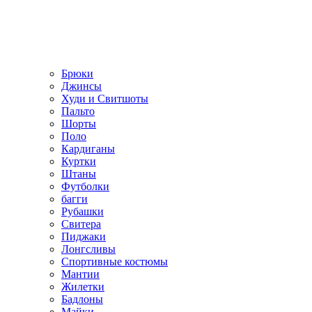
Брюки
Джинсы
Худи и Свитшоты
Пальто
Шорты
Поло
Кардиганы
Куртки
Штаны
Футболки
багги
Рубашки
Свитера
Пиджаки
Лонгсливы
Спортивные костюмы
Мантии
Жилетки
Бадлоны
Майки