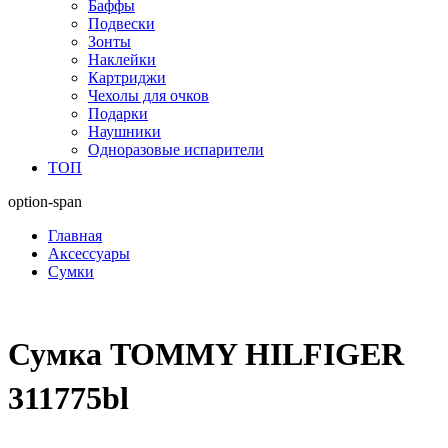
Баффы
Подвески
Зонты
Наклейки
Картриджи
Чехолы для очков
Подарки
Наушники
Одноразовые испарители
ТОП
option-span
Главная
Аксессуары
Сумки
Сумка TOMMY HILFIGER
311775bl