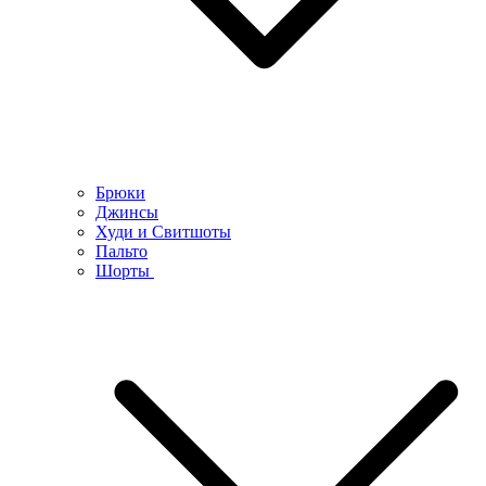
Брюки
Джинсы
Худи и Свитшоты
Пальто
Шорты