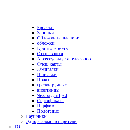
Брелоки
Запонки
Обложки на паспорт
обложки
Крипто-монеты
Открывашки
Аксессуары для телефонов
Флеш карты
Зажигалки
Панельки
Ножы
грелки ручные
визитницы
Чехлы для Ipad
Сертификаты
Парфюм
Полотенце
Наушники
Одноразовые испарители
ТОП