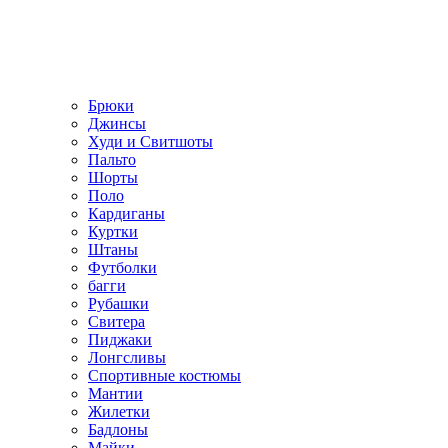
Брюки
Джинсы
Худи и Свитшоты
Пальто
Шорты
Поло
Кардиганы
Куртки
Штаны
Футболки
багги
Рубашки
Свитера
Пиджаки
Лонгсливы
Спортивные костюмы
Мантии
Жилетки
Бадлоны
Майки