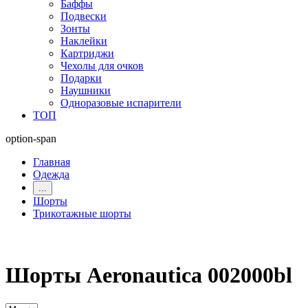
Баффы
Подвески
Зонты
Наклейки
Картриджи
Чехолы для очков
Подарки
Наушники
Одноразовые испарители
ТОП
option-span
Главная
Одежда
...
Шорты
Трикотажные шорты
Шорты Aeronautica 002000bl