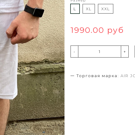
Размер
L
XL
XXL
1990.00 руб
-
+
Торговая марка:
AIR 