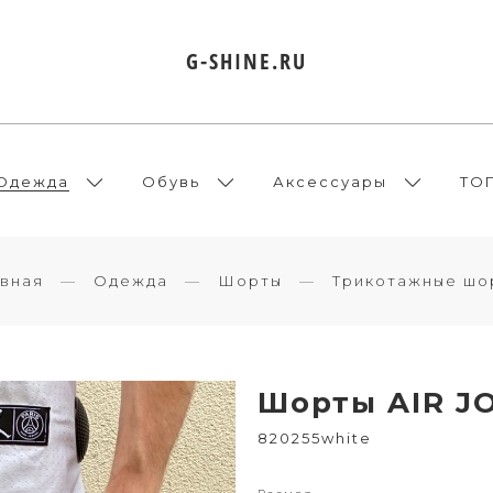
G-SHINE.RU
Одежда
Обувь
Аксессуары
ТО
авная
Одежда
Шорты
Трикотажные шо
Шорты AIR J
820255white