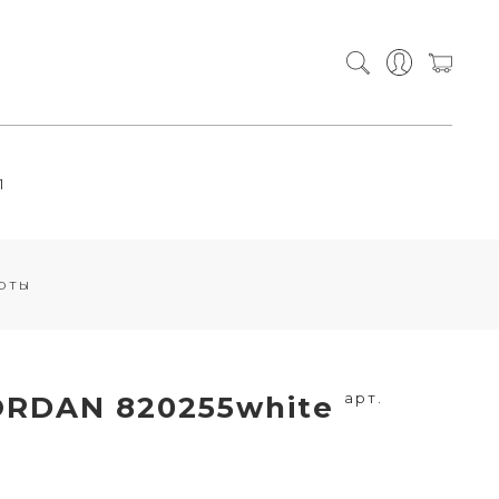
П
рты
арт.
ORDAN 820255white