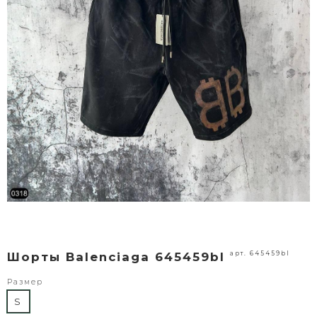
арт. 645459bl
Шорты Balenciaga 645459bl
Размер
S