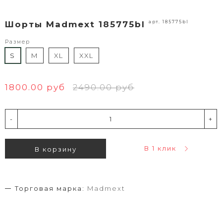
арт. 185775bl
Шорты Madmext 185775bl
Размер
S
M
XL
XXL
1800.00 руб
2490.00 руб
-
+
В 1 клик
В корзину
Торговая марка:
Madmext