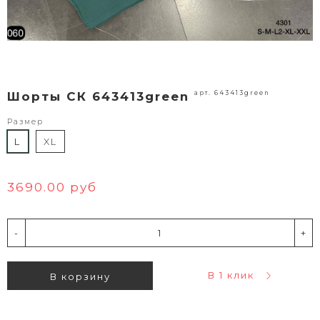
арт. 643413green
Шорты СК 643413green
Размер
L
XL
3690.00 руб
-
+
В 1 клик
В корзину