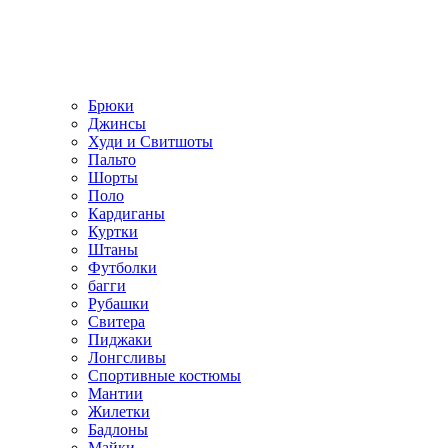
Брюки
Джинсы
Худи и Свитшоты
Пальто
Шорты
Поло
Кардиганы
Куртки
Штаны
Футболки
багги
Рубашки
Свитера
Пиджаки
Лонгсливы
Спортивные костюмы
Мантии
Жилетки
Бадлоны
Майки