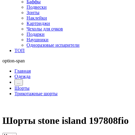
Баффы
Подвески
Зонты
Наклейки
Картриджи
Чехолы для очков
Подарки
Наушники
Одноразовые испарители
ТОП
option-span
Главная
Одежда
...
Шорты
Трикотажные шорты
Шорты stone island 197808fio