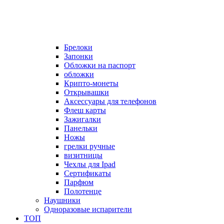
Брелоки
Запонки
Обложки на паспорт
обложки
Крипто-монеты
Открывашки
Аксессуары для телефонов
Флеш карты
Зажигалки
Панельки
Ножы
грелки ручные
визитницы
Чехлы для Ipad
Сертификаты
Парфюм
Полотенце
Наушники
Одноразовые испарители
ТОП