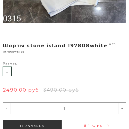
арт.
Шорты stone island 197808white
197808white
Размер
L
2490.00 руб
3490.00 руб
-
+
В 1 клик
В корзину