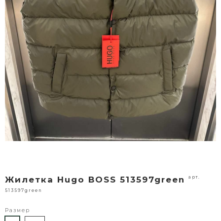
арт.
Жилетка Hugo BOSS 513597green
513597green
Размер