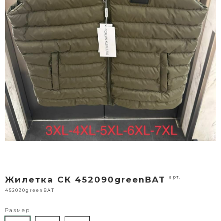
арт.
Жилетка СК 452090greenBAT
452090greenBAT
Размер