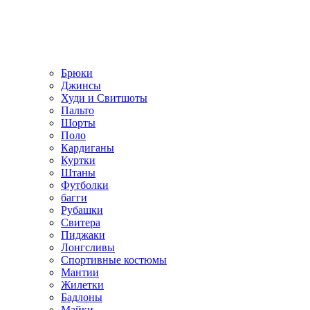
Брюки
Джинсы
Худи и Свитшоты
Пальто
Шорты
Поло
Кардиганы
Куртки
Штаны
Футболки
багги
Рубашки
Свитера
Пиджаки
Лонгсливы
Спортивные костюмы
Мантии
Жилетки
Бадлоны
Майки