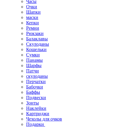
Часы
Очки
Шапки
маски
Кепки
Ремни
Рюкзаки
Балаклавы
Скулоданы
Кошельки
Сумки
Панамы
Шарфы
Патчи
скулоданы
Перчатки
Бабочки
Баффы
Подвески
Зонты
Наклейки
Картриджи
Чехолы для очков
Подарки